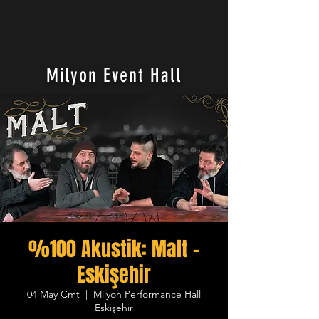
Milyon Event Hall
%100 Akustik: Malt -
Eskişehir
04 May Cmt
  |  
Milyon Performance Hall
Eskişehir