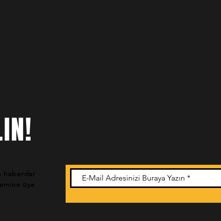
IN!
n haberdar
stemine üye