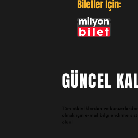
Biletler İçin:
GÜNCEL KAL
Tüm etkinliklerden ve konserlerde
olmak için e-mail bilgilendirme si
olun!