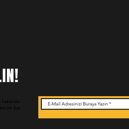
IN!
n haberdar
stemine üye