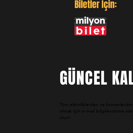
Biletler İçin:
GÜNCEL KAL
Tüm etkinliklerden ve konserlerde
olmak için e-mail bilgilendirme si
olun!