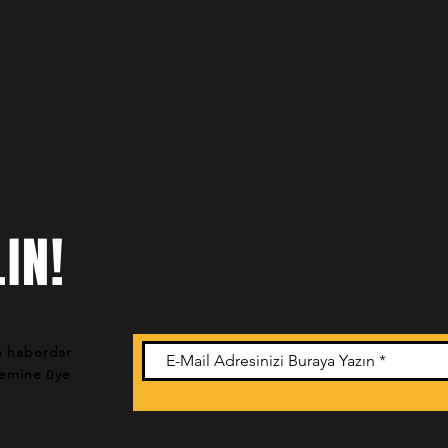
IN!
n haberdar
stemine üye