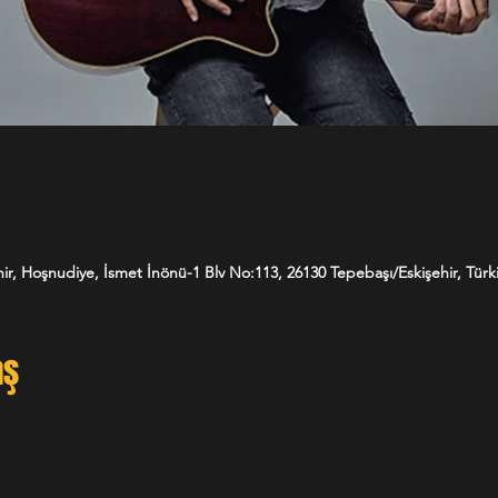
ir, Hoşnudiye, İsmet İnönü-1 Blv No:113, 26130 Tepebaşı/Eskişehir, Türk
aş