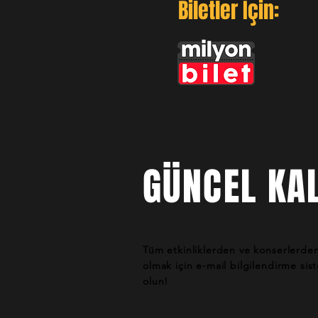
Biletler İçin:
GÜNCEL KAL
Tüm etkinliklerden ve konserlerde
olmak için e-mail bilgilendirme si
olun!