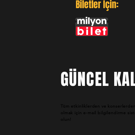
Biletler İçin:
GÜNCEL KAL
Tüm etkinliklerden ve konserlerde
olmak için e-mail bilgilendirme si
olun!