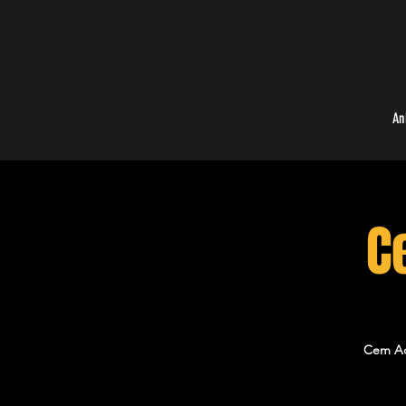
An
C
Cem Adr