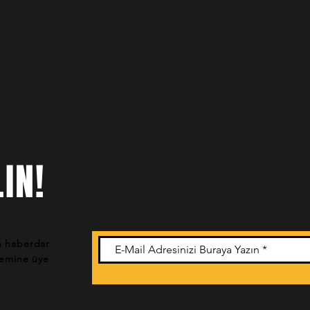
IN!
n haberdar
stemine üye