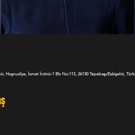
ir, Hoşnudiye, İsmet İnönü-1 Blv No:113, 26130 Tepebaşı/Eskişehir, Türk
aş