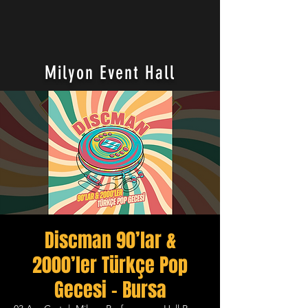
Milyon Event Hall
Discman 90’lar &
2000’ler Türkçe Pop
Gecesi - Bursa