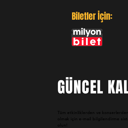
Biletler İçin:
GÜNCEL KAL
Tüm etkinliklerden ve konserlerde
olmak için e-mail bilgilendirme si
olun!