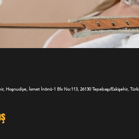
ir, Hoşnudiye, İsmet İnönü-1 Blv No:113, 26130 Tepebaşı/Eskişehir, Türk
aş