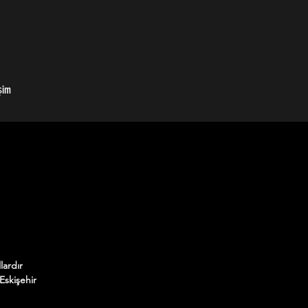
şim
lardır
Eskişehir