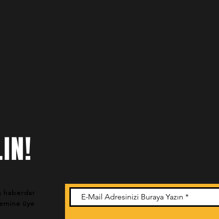
IN!
n haberdar
stemine üye