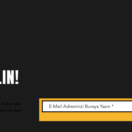
IN!
n haberdar
stemine üye