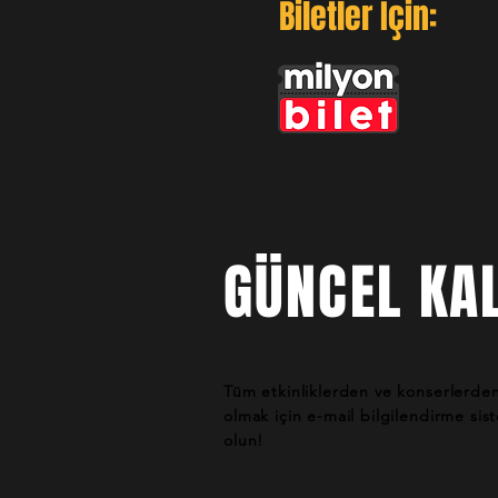
Biletler İçin:
GÜNCEL KAL
Tüm etkinliklerden ve konserlerde
olmak için e-mail bilgilendirme si
olun!