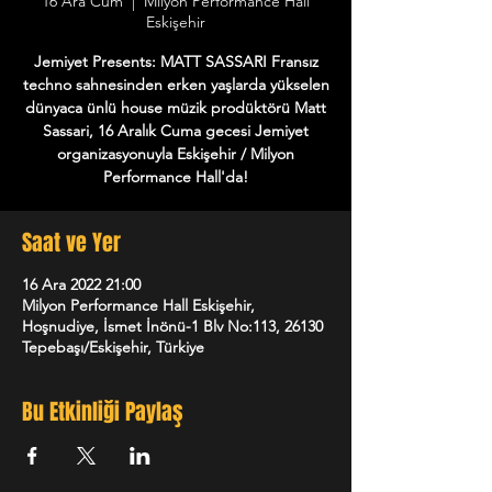
16 Ara Cum
  |  
Milyon Performance Hall
Eskişehir
Jemiyet Presents: MATT SASSARI Fransız
techno sahnesinden erken yaşlarda yükselen
dünyaca ünlü house müzik prodüktörü Matt
Sassari, 16 Aralık Cuma gecesi Jemiyet
organizasyonuyla Eskişehir / Milyon
Performance Hall'da!
Saat ve Yer
16 Ara 2022 21:00
Milyon Performance Hall Eskişehir,
Hoşnudiye, İsmet İnönü-1 Blv No:113, 26130
Tepebaşı/Eskişehir, Türkiye
Bu Etkinliği Paylaş