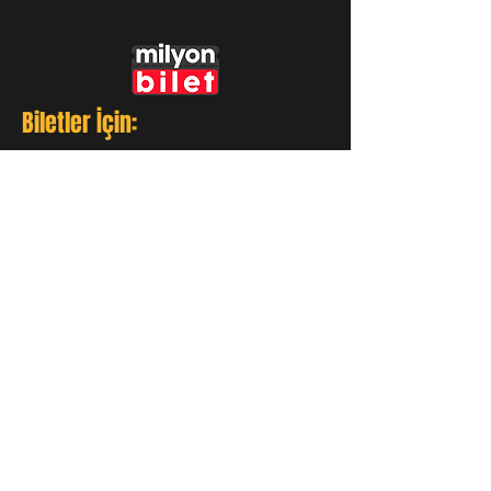
Biletler İçin:
GÜNCEL KALIN!
Tüm etkinliklerden ve
konserlerden haberdar olmak
için e-mail bilgilendirme
sistemine üye olun!
Üye Ol