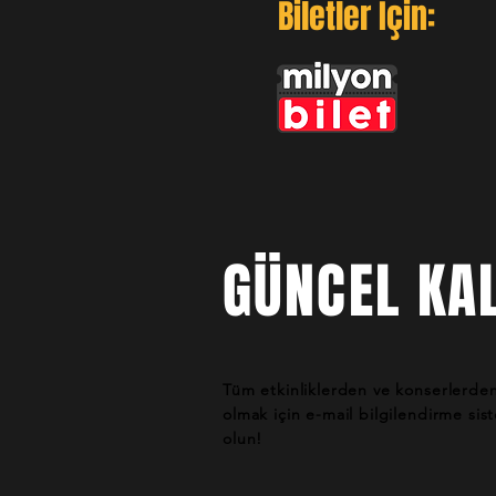
Biletler İçin:
GÜNCEL KAL
Tüm etkinliklerden ve konserlerde
olmak için e-mail bilgilendirme si
olun!