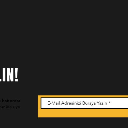
IN!
n haberdar
stemine üye