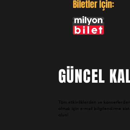
Biletler İçin:
GÜNCEL KAL
Tüm etkinliklerden ve konserlerde
olmak için e-mail bilgilendirme si
olun!