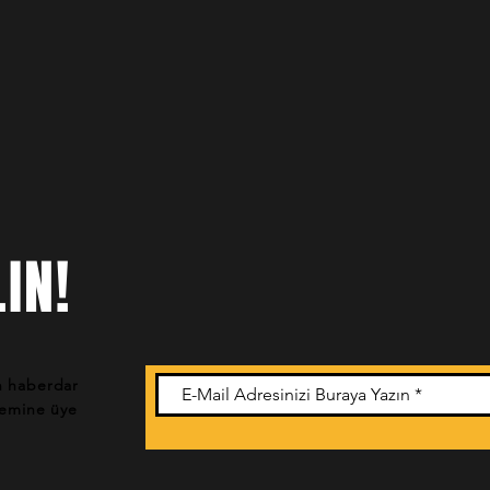
IN!
n haberdar
stemine üye