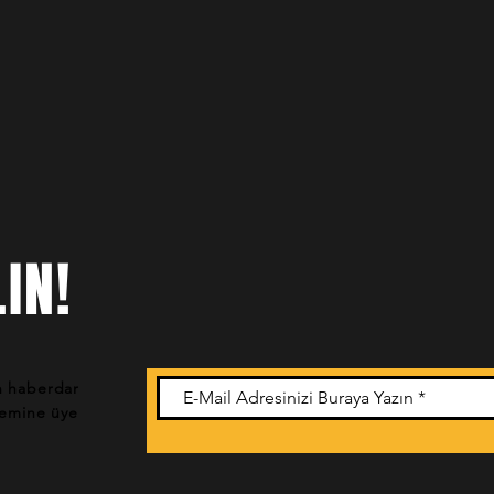
IN!
n haberdar
stemine üye