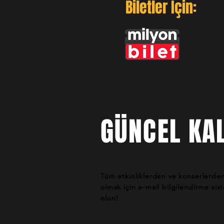
Biletler İçin:
GÜNCEL KAL
Tüm etkinliklerden ve konserlerde
olmak için e-mail bilgilendirme si
olun!