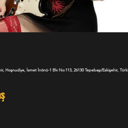
ir, Hoşnudiye, İsmet İnönü-1 Blv No:113, 26130 Tepebaşı/Eskişehir, Türk
aş