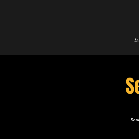
An
S
Sena