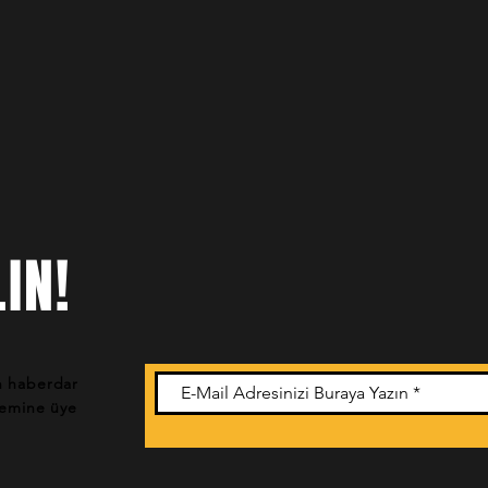
IN!
n haberdar
stemine üye