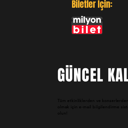
Biletler İçin:
GÜNCEL KAL
Tüm etkinliklerden ve konserlerde
olmak için e-mail bilgilendirme si
olun!