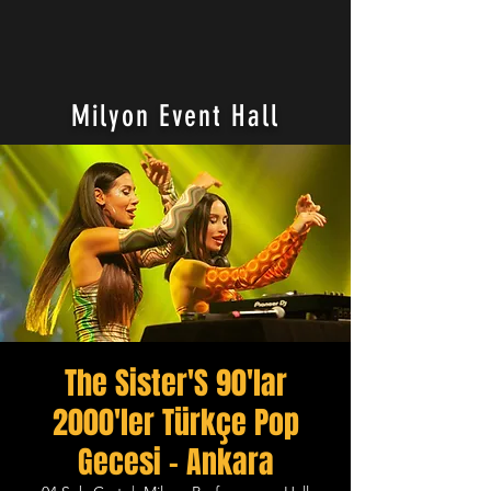
Milyon Event Hall
The Sister'S 90'lar
2000'ler Türkçe Pop
Gecesi - Ankara