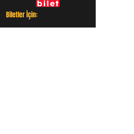
Biletler İçin:
GÜNCEL KALIN!
Tüm etkinliklerden ve
konserlerden haberdar olmak
için e-mail bilgilendirme
sistemine üye olun!
Üye Ol
LIVE BEST MUSIC ©2021 MİLYON EVENT
HALL